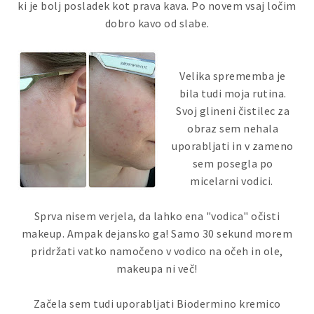
ki je bolj posladek kot prava kava. Po novem vsaj ločim
dobro kavo od slabe.
Velika sprememba je
bila tudi moja rutina.
Svoj glineni čistilec za
obraz sem nehala
uporabljati in v zameno
sem posegla po
micelarni vodici.
Sprva nisem verjela, da lahko ena "vodica" očisti
makeup. Ampak dejansko ga! Samo 30 sekund morem
pridržati vatko namočeno v vodico na očeh in ole,
makeupa ni več!
Začela sem tudi uporabljati Biodermino kremico