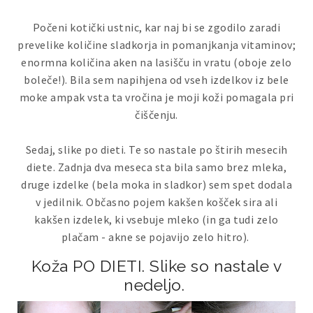
Počeni kotički ustnic, kar naj bi se zgodilo zaradi
prevelike količine sladkorja in pomanjkanja vitaminov;
enormna količina aken na lasišču in vratu (oboje zelo
boleče!). Bila sem napihjena od vseh izdelkov iz bele
moke ampak vsta ta vročina je moji koži pomagala pri
čiščenju.
Sedaj, slike po dieti. Te so nastale po štirih mesecih
diete. Zadnja dva meseca sta bila samo brez mleka,
druge izdelke (bela moka in sladkor) sem spet dodala
v jedilnik. Občasno pojem kakšen košček sira ali
kakšen izdelek, ki vsebuje mleko (in ga tudi zelo
plačam - akne se pojavijo zelo hitro).
Koža PO DIETI. Slike so nastale v
nedeljo.