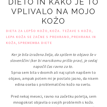
DIETO IN KAKO JE TO
VPLIVALO NA MOJO
KOŽO
,
,
DIETA ZA LEPŠO KOŽO
KOŽA. TEŽAVE S KOŽO
,
LEPA KOŽA SE ZAČNE S PREHRANO
PREHRANA IN
,
KOŽA
SPREMEMBA DIETE
Ker je bila izražena želja, da spišem to objavo še v
slovenščini (ker bi marsikomu prišlo prav), je sedaj
napočil čas ravno za to.
Sprva sem bila v dvomih ali naj sploh napišem to
objavo, ampak potem mi je postalo jasno, da nisem
edina oseba s problematično kožo na svetu.
Pred nekaj meseci, ravno na začetku poletja, sem
mnogokrat objavila o svojih problemih s kožo.