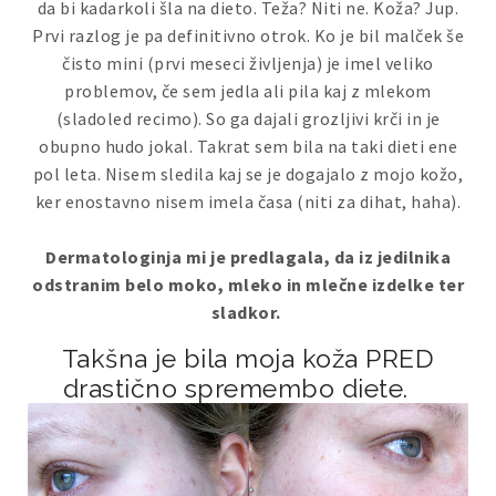
da bi kadarkoli šla na dieto. Teža? Niti ne. Koža? Jup.
Prvi razlog je pa definitivno otrok. Ko je bil malček še
čisto mini (prvi meseci življenja) je imel veliko
problemov, če sem jedla ali pila kaj z mlekom
(sladoled recimo). So ga dajali grozljivi krči in je
obupno hudo jokal. Takrat sem bila na taki dieti ene
pol leta. Nisem sledila kaj se je dogajalo z mojo kožo,
ker enostavno nisem imela časa (niti za dihat, haha).
Dermatologinja mi je predlagala, da iz jedilnika
odstranim belo moko, mleko in mlečne izdelke ter
sladkor.
Takšna je bila moja koža PRED
drastično spremembo diete.