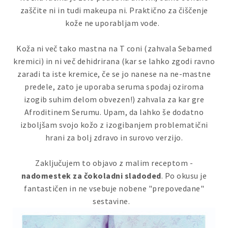
zaščite ni in tudi makeupa ni. Praktično za čiščenje
kože ne uporabljam vode.
Koža ni več tako mastna na T coni (zahvala Sebamed
kremici) in ni več dehidrirana (kar se lahko zgodi ravno
zaradi ta iste kremice, če se jo nanese na ne-mastne
predele, zato je uporaba seruma spodaj oziroma
izogib suhim delom obvezen!) zahvala za kar gre
Afroditinem Serumu. Upam, da lahko še dodatno
izboljšam svojo kožo z izogibanjem problematični
hrani za bolj zdravo in surovo verzijo.
Zaključujem to objavo z malim receptom -
nadomestek za čokoladni sladoded
. Po okusu je
fantastičen in ne vsebuje nobene "prepovedane"
sestavine.