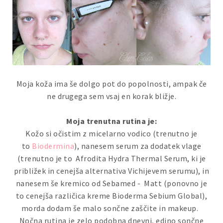
Moja koža ima še dolgo pot do popolnosti, ampak če
ne drugega sem vsaj en korak bližje.
Moja trenutna rutina je:
Kožo si očistim z micelarno vodico (trenutno je
to
Biodermina
), nanesem serum za dodatek vlage
(trenutno je to Afrodita Hydra Thermal Serum, ki je
približek in cenejša alternativa Vichijevem serumu), in
nanesem še kremico od Sebamed - Matt (ponovno je
to cenejša različica kreme Bioderma Sebium Global),
morda dodam še malo sončne zaščite in makeup.
Nočna rutina je zelo podobna dnevni, edino sončne