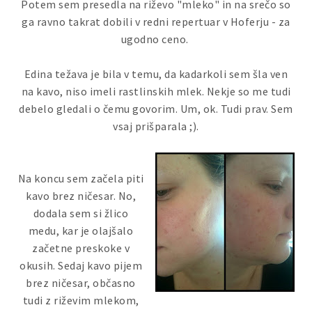
Potem sem presedla na riževo "mleko" in na srečo so
ga ravno takrat dobili v redni repertuar v Hoferju - za
ugodno ceno.
Edina težava je bila v temu, da kadarkoli sem šla ven
na kavo, niso imeli rastlinskih mlek. Nekje so me tudi
debelo gledali o čemu govorim. Um, ok. Tudi prav. Sem
vsaj prišparala ;).
Na koncu sem začela piti
kavo brez ničesar. No,
dodala sem si žlico
medu, kar je olajšalo
začetne preskoke v
okusih. Sedaj kavo pijem
brez ničesar, občasno
tudi z riževim mlekom,