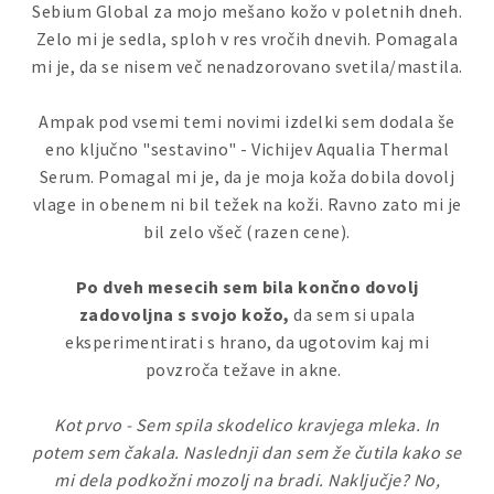
Sebium Global za mojo mešano kožo v poletnih dneh.
Zelo mi je sedla, sploh v res vročih dnevih. Pomagala
mi je, da se nisem več nenadzorovano svetila/mastila.
Ampak pod vsemi temi novimi izdelki sem dodala še
eno ključno "sestavino" - Vichijev Aqualia Thermal
Serum. Pomagal mi je, da je moja koža dobila dovolj
vlage in obenem ni bil težek na koži. Ravno zato mi je
bil zelo všeč (razen cene).
Po dveh mesecih sem bila končno dovolj
zadovoljna s svojo kožo,
da sem si upala
eksperimentirati s hrano, da ugotovim kaj mi
povzroča težave in akne.
Kot prvo - Sem spila skodelico kravjega mleka. In
potem sem čakala. Naslednji dan sem že čutila kako se
mi dela podkožni mozolj na bradi. Naključje? No,