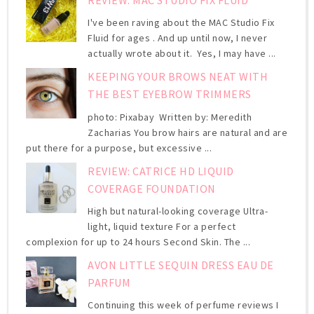
REVIEW: MAC STUDIO FIX FLUID
I've been raving about the MAC Studio Fix
Fluid for ages . And up until now, I never
actually wrote about it. Yes, I may have ...
KEEPING YOUR BROWS NEAT WITH
THE BEST EYEBROW TRIMMERS
photo: Pixabay Written by: Meredith
Zacharias You brow hairs are natural and are
put there for a purpose, but excessive ...
REVIEW: CATRICE HD LIQUID
COVERAGE FOUNDATION
High but natural-looking coverage Ultra-
light, liquid texture For a perfect
complexion for up to 24 hours Second Skin. The ...
AVON LITTLE SEQUIN DRESS EAU DE
PARFUM
Continuing this week of perfume reviews I