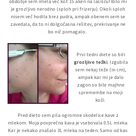
obdobje sem imela več kot 15 aken na lasišču! Bilo mi
je grozljivo nerodno (sploh pri frizerju). Okoli sploh
nisem več hodila brez pudra, ampak obenem sem se
zavedala, da to ni dolgočasna rešitev, prekrivanje ne
bo nič pomagalo..
Prvi tedni diete so bili
grozljivo težki
. Izgubila
sem nekaj teže (in cm),
ampak kar mi je dalo
zagon so bile majhne
spremembe na moji
koži.
Pred dieto sem pila ogromne skodelice kave z
mlekom. Moja povprečna kava je vsebovala 0.5L mleka.
Kar je nekako znašalo 3L mleka na teden. Samo od kav.