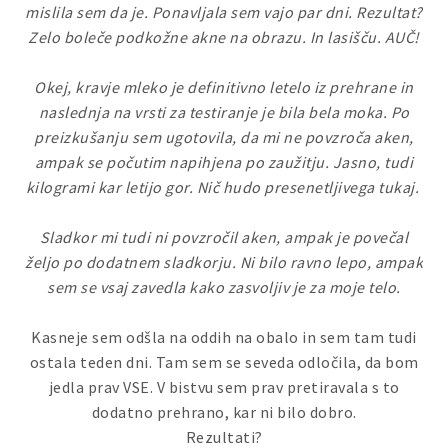
mislila sem da je. Ponavljala sem vajo par dni. Rezultat?
Zelo boleče podkožne akne na obrazu. In lasišču. AUČ!
Okej, kravje mleko je definitivno letelo iz prehrane in
naslednja na vrsti za testiranje je bila bela moka. Po
preizkušanju sem ugotovila, da mi ne povzroča aken,
ampak se počutim napihjena po zaužitju. Jasno, tudi
kilogrami kar letijo gor. Nič hudo presenetljivega tukaj.
Sladkor mi tudi ni povzročil aken, ampak je povečal
željo po dodatnem sladkorju. Ni bilo ravno lepo, ampak
sem se vsaj zavedla kako zasvoljiv je za moje telo.
Kasneje sem odšla na oddih na obalo in sem tam tudi
ostala teden dni. Tam sem se seveda odločila, da bom
jedla prav VSE. V bistvu sem prav pretiravala s to
dodatno prehrano, kar ni bilo dobro.
Rezultati?