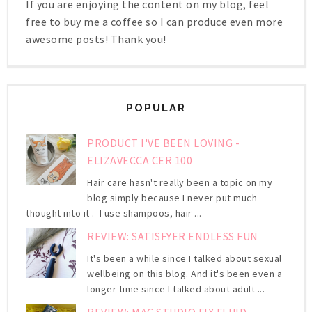
If you are enjoying the content on my blog, feel
free to buy me a coffee so I can produce even more
awesome posts! Thank you!
POPULAR
PRODUCT I'VE BEEN LOVING -
ELIZAVECCA CER 100
Hair care hasn't really been a topic on my
blog simply because I never put much
thought into it . I use shampoos, hair ...
REVIEW: SATISFYER ENDLESS FUN
It's been a while since I talked about sexual
wellbeing on this blog. And it's been even a
longer time since I talked about adult ...