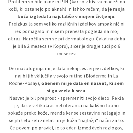
Problem so bile akne in PIH (kar so v bistvu madeži na
koži, ki ostanejo po aknah) in lahko rečem, da
je moja
koža izgledala najslabše v mojem življenju
.
Preizkusila sem veliko različnih izdelkov ampak nič ni
res pomagalo in nisem prenesla pogleda na moj
obraz. Naročila sem se pri dermatologu. Čakalna doba
je bila 2 meseca (v Kopru), sicer je drugje tudi po 6
mesecev.
Dermatologinja mi je dala nekaj testerjev izdelkov, ki
naj bi jih vključila v svojo rutino (Bioderma in La
Roche-Posay),
obenem mi je dala en nasvet, ki sem
si ga vzela k srcu
.
Nasvet je bil preprost - spremeniti svojo dieto. Rekla
je, da se velikokrat netoleranca na kakšno hrano
pokaže preko kože, menda ker se sestavine nalagajo in
se jih telo želi znebiti in je koža "najlažji" način za to.
Če povem po pravici, je to eden izmed dveh razlogov,