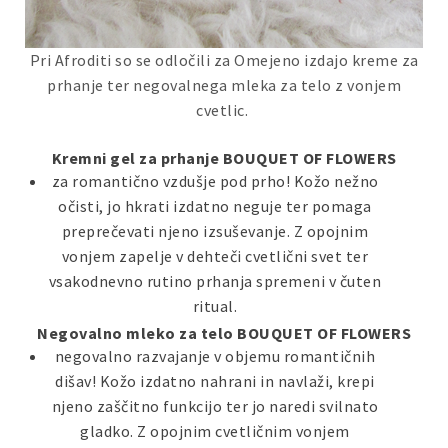
Pri Afroditi so se odločili za Omejeno izdajo kreme za
prhanje ter negovalnega mleka za telo z vonjem
cvetlic.
Kremni gel za prhanje BOUQUET OF FLOWERS
za romantično vzdušje pod prho! Kožo nežno
očisti, jo hkrati izdatno neguje ter pomaga
preprečevati njeno izsuševanje. Z opojnim
vonjem zapelje v dehteči cvetlični svet ter
vsakodnevno rutino prhanja spremeni v čuten
ritual.
Negovalno mleko za telo BOUQUET OF FLOWERS
negovalno razvajanje v objemu romantičnih
dišav! Kožo izdatno nahrani in navlaži, krepi
njeno zaščitno funkcijo ter jo naredi svilnato
gladko. Z opojnim cvetličnim vonjem