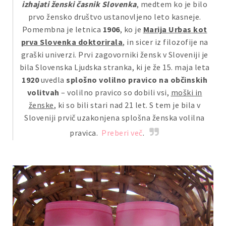
izhajati ženski časnik Slovenka
, medtem ko je bilo
prvo žensko društvo ustanovljeno leto kasneje.
Pomembna je letnica
1906
, ko je
Marija Urbas kot
prva Slovenka doktorirala
, in sicer iz filozofije na
graški univerzi. Prvi zagovorniki žensk v Sloveniji je
bila Slovenska Ljudska stranka, ki je že 15. maja leta
1920
uvedla
splošno volilno pravico na občinskih
volitvah
– volilno pravico so dobili vsi,
moški in
ženske
, ki so bili stari nad 21 let. S tem je bila v
Sloveniji prvič uzakonjena splošna ženska volilna
pravica.
Preberi več
.