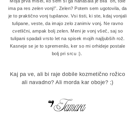
Moja prva misel, ko sem si ga nanašala je bila "oh, tole
ima pa res
zelen
vonj!". Zelen? Potem sem ugotovila, da
je to praktično vonj tupilanov. Vsi tisti, ki ste, kdaj vonjali
tulipane, veste, da imajo zelo zanimiv vonj. Ne ravno
cvetlični, ampak bolj zelen. Meni je vonj všeč, saj so
tulipani spadali vrsto let na spisek mojih najljubših rož.
Kasneje se je to spremenilo, ker so mi orhideje postale
bolj pri srcu :).
Kaj pa ve, ali bi raje dobile kozmetično rožico
ali navadno? Ali morda kar oboje? ;)