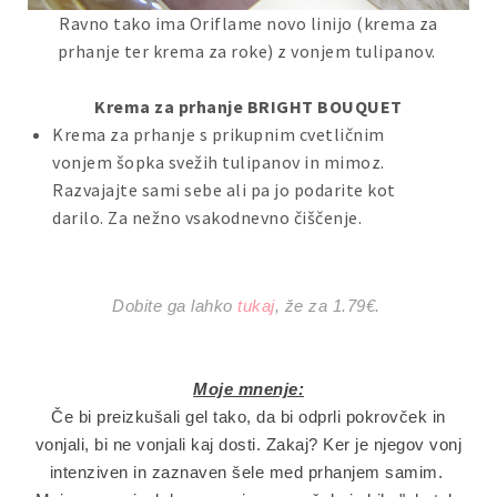
Ravno tako ima Oriflame novo linijo (krema za
prhanje ter krema za roke) z vonjem tulipanov.
Krema za prhanje
BRIGHT BOUQUET
Krema za prhanje s prikupnim cvetličnim
vonjem šopka svežih tulipanov in mimoz.
Razvajajte sami sebe ali pa jo podarite kot
darilo. Za nežno vsakodnevno čiščenje.
Dobite ga lahko
tukaj
, že za 1.79€.
Moje mnenje:
Če bi preizkušali gel tako, da bi odprli pokrovček in
vonjali, bi ne vonjali kaj dosti. Zakaj? Ker je njegov vonj
intenziven in zaznaven šele med prhanjem samim.