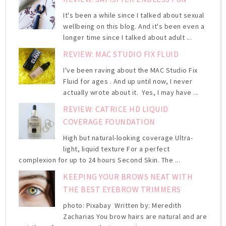
It's been a while since I talked about sexual
wellbeing on this blog. And it's been even a
longer time since I talked about adult ...
REVIEW: MAC STUDIO FIX FLUID
I've been raving about the MAC Studio Fix
Fluid for ages . And up until now, I never
actually wrote about it. Yes, I may have ...
REVIEW: CATRICE HD LIQUID
COVERAGE FOUNDATION
High but natural-looking coverage Ultra-
light, liquid texture For a perfect
complexion for up to 24 hours Second Skin. The ...
KEEPING YOUR BROWS NEAT WITH
THE BEST EYEBROW TRIMMERS
photo: Pixabay Written by: Meredith
Zacharias You brow hairs are natural and are