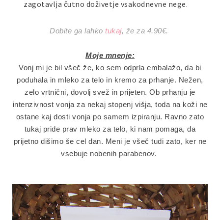
zagotavlja čutno doživetje vsakodnevne nege.
Dobite ga lahko
tukaj
, že za 4.90€.
Moje mnenje:
Vonj mi je bil všeč že, ko sem odprla embalažo, da bi
poduhala in mleko za telo in kremo za prhanje. Nežen,
zelo vrtnični, dovolj svež in prijeten. Ob prhanju je
intenzivnost vonja za nekaj stopenj višja, toda na koži ne
ostane kaj dosti vonja po samem izpiranju. Ravno zato
tukaj pride prav mleko za telo, ki nam pomaga, da
prijetno dišimo še cel dan. Meni je všeč tudi zato, ker ne
vsebuje nobenih parabenov.