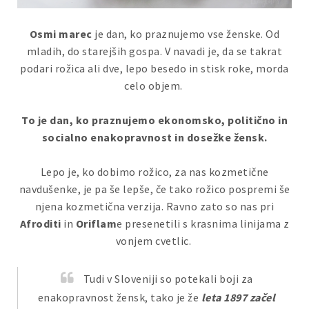
Osmi marec
je dan, ko praznujemo vse ženske. Od
mladih, do starejših gospa. V navadi je, da se takrat
podari rožica ali dve, lepo besedo in stisk roke, morda
celo objem.
To je dan, ko praznujemo ekonomsko, politično in
socialno enakopravnost in dosežke žensk.
Lepo je, ko dobimo rožico, za nas kozmetične
navdušenke, je pa še lepše, če tako rožico pospremi še
njena kozmetična verzija. Ravno zato so nas pri
Afroditi
in
Oriflam
e presenetili s krasnima linijama z
vonjem cvetlic.
Tudi v Sloveniji so potekali boji za
enakopravnost žensk, tako je že
leta 1897 začel