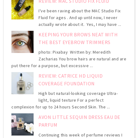
REVIEW: MAC STUDIO FIX FLUID
I've been raving about the MAC Studio Fix
Fluid for ages . And up until now, I never
actually wrote about it. Yes, I may have ...
KEEPING YOUR BROWS NEAT WITH
THE BEST EYEBROW TRIMMERS
photo: Pixabay Written by: Meredith
Zacharias You brow hairs are natural and are
put there for a purpose, but excessive ...
REVIEW: CATRICE HD LIQUID
COVERAGE FOUNDATION
High but natural-looking coverage Ultra-
light, liquid texture For a perfect
complexion for up to 24 hours Second Skin. The ...
AVON LITTLE SEQUIN DRESS EAU DE
PARFUM
Continuing this week of perfume reviews I