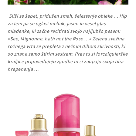
Sliši se šepet, pridušen smeh, šelestenje obleke … Hip
za tem pa se oglasi mehak, jasen in vesel glas
mladenke, ki začne recitirati svojo najljubšo pesem:
»See, Mignonne, hath not the Rose …« Zelena svežina
rožnega vrta se prepleta z nežnim dihom skrivnosti, ki
so znane samo štirim sestram. Prav tu si forcalquierške
kraljice pripovedujejo zgodbe in si zaupajo svoja tiha
hrepenenja …