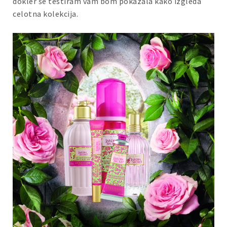
dokler še testiram vam bom pokazala kako izgleda
celotna kolekcija.