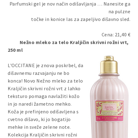
Parfumski gel je nov način odišavljanja … Nanesite ga
na pulzne
točke in konice las za zapeljivo dišavno sled.
Cena: 21,40 €
Nežno mleko za telo Kraljičin skrivni rožni vrt,
250 ml
L'OCCITANE je znova poskrbel, da
dišavnemu razvajanju ne bo
konca! Novo Nežno mleko za telo
Kraljičin skrivni rožni vrt z lahko
teksturo pomaga navlažiti kožo
in jo naredi žametno mehko.
Koža je prefinjeno odišavljena s
cvetno dišavo, ki jo bogatijo
mehke in sveže zelene note.
Kolekcija Kraljičin skrivni rožni