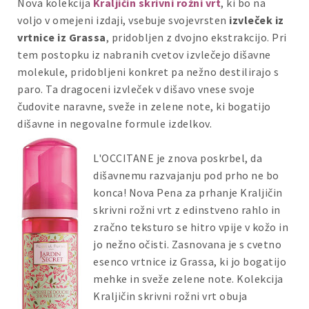
Nova kolekcija
Kraljičin skrivni rožni vrt
, ki bo na
voljo v omejeni izdaji, vsebuje svojevrsten
izvleček iz
vrtnice iz Grassa
, pridobljen z dvojno ekstrakcijo. Pri
tem postopku iz nabranih cvetov izvlečejo dišavne
molekule, pridobljeni konkret pa nežno destilirajo s
paro. Ta dragoceni izvleček v dišavo vnese svoje
čudovite naravne, sveže in zelene note, ki bogatijo
dišavne in negovalne formule izdelkov.
L'OCCITANE je znova poskrbel, da
dišavnemu razvajanju pod prho ne bo
konca! Nova Pena za prhanje Kraljičin
skrivni rožni vrt z edinstveno rahlo in
zračno teksturo se hitro vpije v kožo in
jo nežno očisti. Zasnovana je s cvetno
esenco vrtnice iz Grassa, ki jo bogatijo
mehke in sveže zelene note. Kolekcija
Kraljičin skrivni rožni vrt obuja