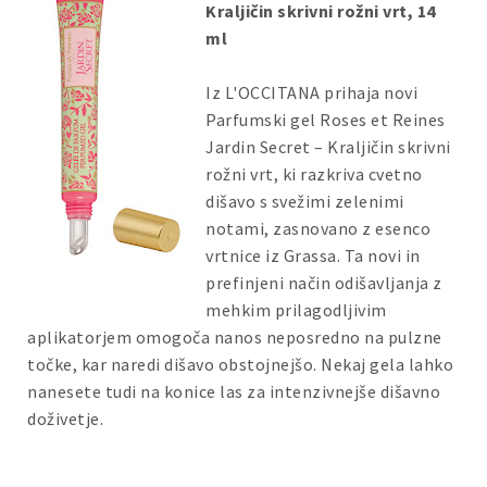
Kraljičin skrivni rožni vrt, 14
ml
Iz L'OCCITANA prihaja novi
Parfumski gel Roses et Reines
Jardin Secret – Kraljičin skrivni
rožni vrt, ki razkriva cvetno
dišavo s svežimi zelenimi
notami, zasnovano z esenco
vrtnice iz Grassa. Ta novi in
prefinjeni način odišavljanja z
mehkim prilagodljivim
aplikatorjem omogoča nanos neposredno na pulzne
točke, kar naredi dišavo obstojnejšo. Nekaj gela lahko
nanesete tudi na konice las za intenzivnejše dišavno
doživetje.