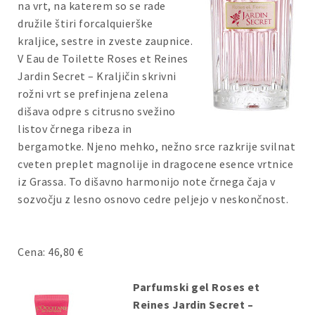
na vrt, na katerem so se rade
družile štiri forcalquierške
kraljice, sestre in zveste zaupnice.
V Eau de Toilette Roses et Reines
Jardin Secret – Kraljičin skrivni
rožni vrt se prefinjena zelena
dišava odpre s citrusno svežino
listov črnega ribeza in
bergamotke. Njeno mehko, nežno srce razkrije svilnat
cveten preplet magnolije in dragocene esence vrtnice
iz Grassa. To dišavno harmonijo note črnega čaja v
sozvočju z lesno osnovo cedre peljejo v neskončnost.
Cena: 46,80 €
Parfumski gel Roses et
Reines Jardin Secret –