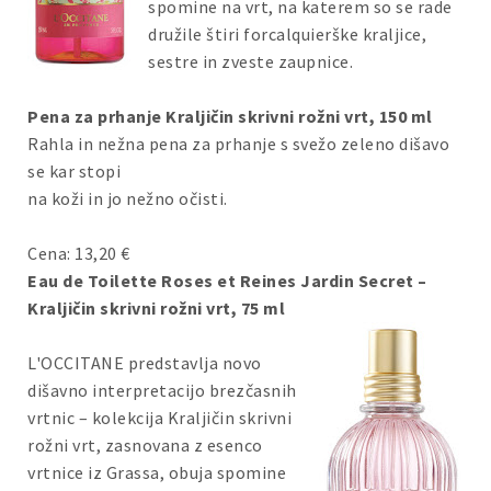
spomine na vrt, na katerem so se rade
družile štiri forcalquierške kraljice,
sestre in zveste zaupnice.
Pena za prhanje Kraljičin skrivni rožni vrt, 150 ml
Rahla in nežna pena za prhanje s svežo zeleno dišavo
se kar stopi
na koži in jo nežno očisti.
Cena: 13,20 €
Eau de Toilette Roses et Reines Jardin Secret –
Kraljičin skrivni rožni vrt, 75 ml
L'OCCITANE predstavlja novo
dišavno interpretacijo brezčasnih
vrtnic – kolekcija Kraljičin skrivni
rožni vrt, zasnovana z esenco
vrtnice iz Grassa, obuja spomine