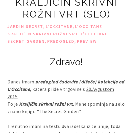
KRALJIČIN SKRIVNI
ROŽNI VRT (SLO)
,
,
JARDIN SECRET
L'OCCITANE
L'OCCITANE
,
KRALJIČIN SKRIVNI ROŽNI VRT
L'OCCITANE
,
,
SECRET GARDEN
PREDOGLED
PREVIEW
Zdravo!
Danes imam
predogled čudovite (dišeče) kolekcije od
L'Occitane
, katera pride v trgovine s
20.Avgustom
2015
.
To je
Kraljičin skrivni rožni vrt
. Mene spominja na zelo
znano knjigo "The Secret Garden".
Trenutno imam na testu dva izdelka iz te linije, toda