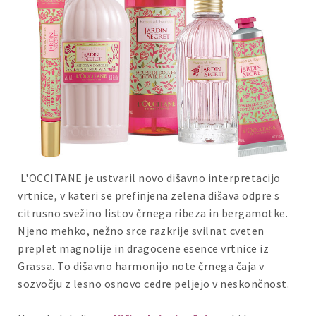
L'OCCITANE je ustvaril novo dišavno interpretacijo
vrtnice, v kateri se prefinjena zelena dišava odpre s
citrusno svežino listov črnega ribeza in bergamotke.
Njeno mehko, nežno srce razkrije svilnat cveten
preplet magnolije in dragocene esence vrtnice iz
Grassa. To dišavno harmonijo note črnega čaja v
sozvočju z lesno osnovo cedre peljejo v neskončnost.