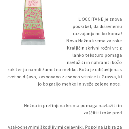
L'OCCITANE je znova
poskrbel, da dišavnemu
razvajanju ne bo konca!
Nova Nežna krema za roke
Kraljičin skrivni rožni vrt z
lahko teksturo pomaga
navlažiti in nahraniti kožo
rok ter jo naredi žametno mehko. Koža je odišavljena s
cvetno dišavo, zasnovano z esenco vrtnice iz Grassa, ki
jo bogatijo mehke in sveže zelene note.
Nežna in prefinjena krema pomaga navlažiti in
zaščititi roke pred
vsakodnevnimi škodljivimi dejavniki. Popolna izbira za