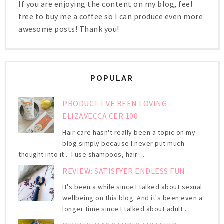
If you are enjoying the content on my blog, feel
free to buy me a coffee so I can produce even more
awesome posts! Thank you!
POPULAR
PRODUCT I'VE BEEN LOVING -
ELIZAVECCA CER 100
Hair care hasn't really been a topic on my
blog simply because I never put much
thought into it . I use shampoos, hair ...
REVIEW: SATISFYER ENDLESS FUN
It's been a while since I talked about sexual
wellbeing on this blog. And it's been even a
longer time since I talked about adult ...