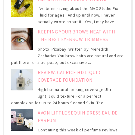
I've been raving about the MAC Studio Fix
Fluid for ages . And up until now, I never
actually wrote about it. Yes, I may have ...
KEEPING YOUR BROWS NEAT WITH
THE BEST EYEBROW TRIMMERS
photo: Pixabay Written by: Meredith
Zacharias You brow hairs are natural and are
put there for a purpose, but excessive ...
REVIEW: CATRICE HD LIQUID
COVERAGE FOUNDATION
High but natural-looking coverage Ultra-
light, liquid texture For a perfect
complexion for up to 24 hours Second Skin. The ...
AVON LITTLE SEQUIN DRESS EAU DE
PARFUM
Continuing this week of perfume reviews I