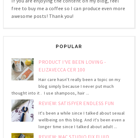
If you are enjoying the content on my blog, feel
free to buy me a coffee so I can produce even more
awesome posts! Thank you!
POPULAR
PRODUCT I'VE BEEN LOVING -
ELIZAVECCA CER 100
Hair care hasn't really been a topic on my
blog simply because I never put much
thought into it . I use shampoos, hair ...
REVIEW: SATISFYER ENDLESS FUN
It's been a while since I talked about sexual
wellbeing on this blog. And it's been even a
longer time since I talked about adult ...
REVIEW: MAC STUDIO FIX FLUID