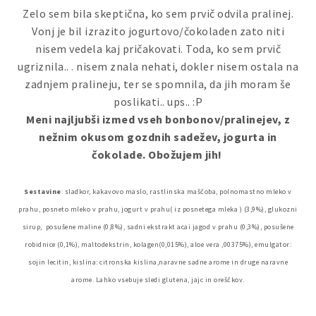
Zelo sem bila skeptična, ko sem prvič odvila pralinej.
Vonj je bil izrazito jogurtovo/čokoladen zato niti
nisem vedela kaj pričakovati. Toda, ko sem prvič
ugriznila.. . nisem znala nehati, dokler nisem ostala na
zadnjem pralineju, ter se spomnila, da jih moram še
poslikati.. ups.. :P
Meni najljubši izmed vseh bonbonov/pralinejev, z
nežnim okusom gozdnih sadežev, jogurta in
čokolade. Obožujem jih!
Sestavine
: sladkor, kakavovo maslo, rastlinska maščoba, polnomastno mleko v
prahu, posneto mleko v prahu, jogurt v prahu( iz posnetega mleka ) (3,9%), glukozni
sirup, posušene maline (0,8%), sadni ekstrakt acai jagod v prahu (0,3%), posušene
robidnice (0,1%), maltodekstrin, kolagen(0,015%), aloe vera ,00375%), emulgator:
sojin lecitin, kislina: citronska kislina,naravne sadne arome in druge naravne
arome. Lahko vsebuje sledi glutena, jajc in oreščkov.