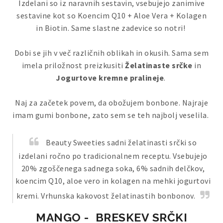
Izdelani so iz naravnih sestavin, vsebujejo zanimive
sestavine kot so Koencim Q10 + Aloe Vera + Kolagen
in Biotin. Same slastne zadevice so notri!
Dobi se jih v več različnih oblikah in okusih. Sama sem
imela priložnost preizkusiti
Želatinaste srčke
in
Jogurtove kremne pralineje
.
Naj za začetek povem, da obožujem bonbone. Najraje
imam gumi bonbone, zato sem se teh najbolj veselila.
Beauty Sweeties sadni želatinasti srčki so
izdelani ročno po tradicionalnem receptu. Vsebujejo
20% zgoščenega sadnega soka, 6% sadnih delčkov,
koencim Q10, aloe vero in kolagen na mehki jogurtovi
kremi. Vrhunska kakovost želatinastih bonbonov.
MANGO - BRESKEV SRČKI