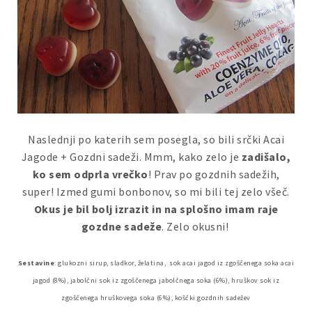
Naslednji po katerih sem posegla, so bili srčki Acai
Jagode + Gozdni sadeži. Mmm, kako zelo je
zadišalo,
ko sem odprla vrečko
! Prav po gozdnih sadežih,
super! Izmed gumi bonbonov, so mi bili tej zelo všeč.
Okus je bil bolj izrazit in na splošno imam raje
gozdne sadeže
. Zelo okusni!
Sestavine
: glukozni sirup, sladkor, želatina, sok acai jagod iz zgoščenega soka acai
jagod (8%), jabolčni sok iz zgoščenega jabolčnega soka (6%), hruškov sok iz
zgoščenega hruškovega soka (6%), koščki gozdnih sadežev