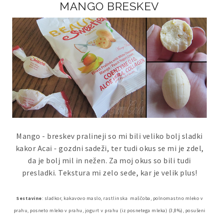
MANGO BRESKEV
Mango - breskev pralineji so mi bili veliko bolj sladki
kakor Acai - gozdni sadeži, ter tudi okus se mi je zdel,
da je bolj mil in nežen. Za moj okus so bili tudi
presladki. Tekstura mi zelo sede, kar je velik plus!
Sestavine
: sladkor, kakavovo maslo, rastlinska maščoba, polnomastno mleko v
prahu, posneto mleko v prahu, jogurt v prahu (iz posnetega mleka) (3,8%), posušeni