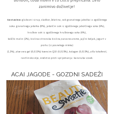
bonbon, toda nisem v to čisto prepričana. Zelo
zanimivo doživetje!
Sestavine:
glukozni sirup, sladkor, želatina, sok granatnega jabolka iz zgoščenega
soka granatnega jabolka (8%), jabolčni sok iz zgoščenega jabolčnega soka (6%),
hruškov sok iz zgoščenega hruškovega soka (6%),
koščki malin (2%), kislina:citronska kislina,naravne arome, jajčni beljak, jogurt v
prahu (iz posnetega mleka)
(1,5%), aloe vera gel (0,015%) koencim Q10 (0,015%), kolagen (0,015%), alfa tokoferol,
rastlinsko olje, sredstvo proti sprijemanju: karanuba vosek.
ACAI JAGODE - GOZDNI SADEŽI