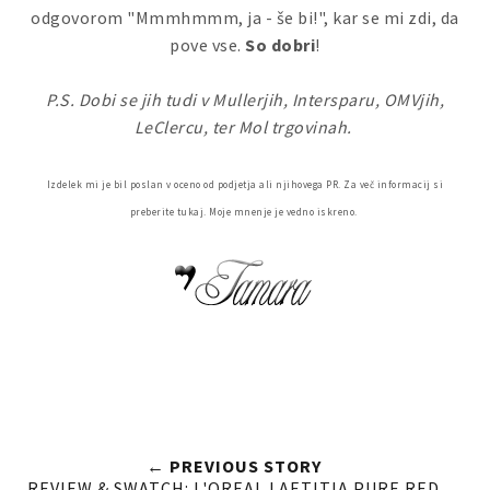
odgovorom "Mmmhmmm, ja - še bi!", kar se mi zdi, da
pove vse.
So dobri
!
P.S. Dobi se jih tudi v Mullerjih, Intersparu, OMVjih,
LeClercu, ter Mol trgovinah.
Izdelek mi je bil poslan v oceno od podjetja ali njihovega PR. Za več informacij si
preberite tukaj. Moje mnenje je vedno iskreno.
← PREVIOUS STORY
REVIEW & SWATCH: L'OREAL LAETITIA PURE RED