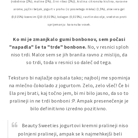
(robidnice (2%), maline (2%), črni ribez (2%)), kislina: citronska kislina, naravne
arome, jajčni beljak, jogurt v prahu (iz posnetega mleka) (1,5%), aloe vera gel
(0,015%) koencim Q10 (0,015%), kolagen (0,015%), rastlinsko olje, sredstvo proti
sprijemanju: karanuba vosek.
Ko mi je zmanjkalo gumi bonbonov, sem počasi
"napadla" še ta "trde" bonbone.
No, v resnici sploh
niso trdi. Malce sem se jih branila ravno z mislijo, da
so trdi, toda v resnici so daleč od tega.
Teksturo bi najlažje opisala tako; najbolj me spominja
na mlečno čokolado z jogurtom. Zelo, zelo všeč! Če bi
šla prej brati, kaj točno jem, bi mi bilo jasno, da so to
pralineji in ne trdi bonboni :P. Ampak presenečenje je
bilo definitivno izredno pozitivno.
Beauty Sweeties jogurtovi kremni pralineji niso
polnjeni pralineji, ampak se k najmehkejši beli