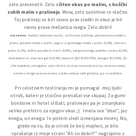
zelo presenetil. Zelo o
čiten okus po malini, s koščki
suhih malin v pralineju
. Wow, zelo zanimivo in všečno.
Tej pralineji so bili ravno prav sladki in okus je bil
ravno prava mešanica vsega. Zelo dobri!
Sestavine
: sladkor, kakavovo maslo, rastlinska maščoba, polnomastno mleko v
prahu, posneto mleko v prahu, jogurt iz posnetega mleka v prahu (3,9%), maline v
prahu (1,2%), koščki posušenih malin (0,6%), sok granatnega jabolka v prahu (0,2%),
maltodekstrin, aloe vera gel (0,015%) koencim Q10 (0,00375%), kolagen (0,015%), DL-
alfa tokoferol, emulgator: sojin lecitin, kislina:citronska kislina, naravne sadne
arome in druge naravne arome. Lahko vsebuje sledi glutena, jajc in oreščkov.
Pri celotnem testiranju mi je pomagal moj ljubi
otrok, kateri je stoično prenašal vse skupaj. Za gumi
bonbone ni hotel slišati, pralinejev pa je zmanjkalo
veliko prehitro za njegov okus ;). Imela sva "deal", jaz
enega, on enega. In potem sledi izmenjava mnenj. No,
glede na to, da je otrok še bolj majhen, je bilo
vprašanje iz moje strani "Ali so dobri?" nagrajeno z