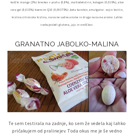
koščki manga (2%) breskev v prahu (0,8%), maltodekstrin, kolagen (0,015%), aloe
vera gel (0,015%) koencim Q10 (0,00375%) ,beta karoten, emulgator: sojin lecitin,
kislina:citronska kislina, naravne sadne arome in druge naravne arome. Lahko
vsebujesledi glutena, jajc in oreščkov.
GRANATNO JABOLKO-MALINA
Te sem testirala na zadnje, ko sem že vedela kaj lahko
pričakujem od pralinejev. Toda okus me je še vedno