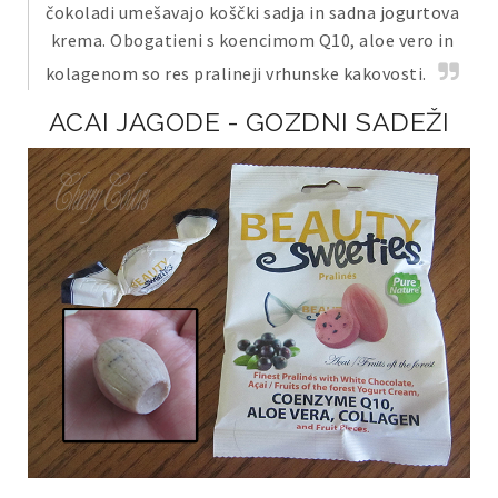
čokoladi umešavajo koščki sadja in sadna jogurtova
krema. Obogatieni s koencimom Q10, aloe vero in
kolagenom so res pralineji vrhunske kakovosti.
ACAI JAGODE - GOZDNI SADEŽI