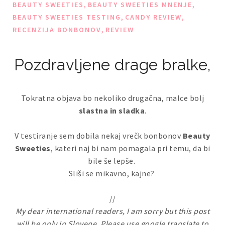
,
,
BEAUTY SWEETIES
BEAUTY SWEETIES MNENJE
,
,
BEAUTY SWEETIES TESTING
CANDY REVIEW
,
RECENZIJA BONBONOV
REVIEW
Pozdravljene drage bralke,
Tokratna objava bo nekoliko drugačna, malce bolj
slastna in sladka
.
V testiranje sem dobila nekaj vrečk bonbonov
Beauty
Sweeties
, kateri naj bi nam pomagala pri temu, da bi
bile še lepše.
Sliši se mikavno, kajne?
//
My dear international readers, I am sorry but this post
will be only in Slovene. Please use google translate to